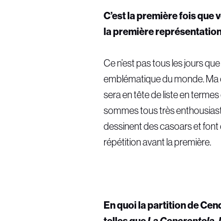
C’est la première fois que
la première représentation
Ce n’est pas tous les jours que
emblématique du monde. Ma car
sera en tête de liste en terme
sommes tous très enthousiastes 
dessinent des casoars et font 
répétition avant la première.
En quoi la partition de Cen
telles que
La Cenerentola, l