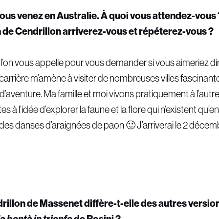
 vous venez en Australie. À quoi vous attendez-vou
 de Cendrillon arriverez-vous et répéterez-vous ?
 l’on vous appelle pour vous demander si vous aimeriez diri
rière m’amène à visiter de nombreuses villes fascinant
s d’aventure. Ma famille et moi vivons pratiquement à l’aut
à l’idée d’explorer la faune et la flore qui n’existent qu’e
des danses d’araignées de paon 🙂 J’arriverai le 2 décem
drillon de Massenet diffère-t-elle des autres versio
a bontà in trionfo
de Rosini ?