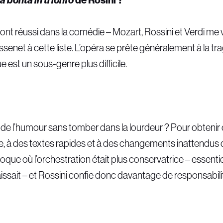
t réussi dans la comédie – Mozart, Rossini et Verdi me vie
net à cette liste. L’opéra se prête généralement à la tra
 est un sous-genre plus difficile.
 l’humour sans tomber dans la lourdeur ? Pour obtenir d
re, à des textes rapides et à des changements inattendu
 époque où l’orchestration était plus conservatrice – essent
ssait – et Rossini confie donc davantage de responsabili